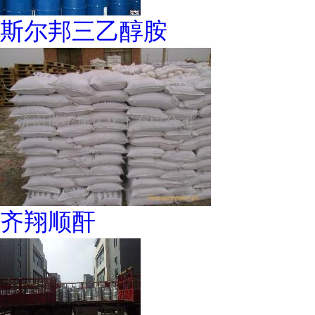
斯尔邦三乙醇胺
齐翔顺酐