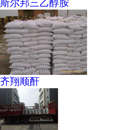
斯尔邦三乙醇胺
齐翔顺酐