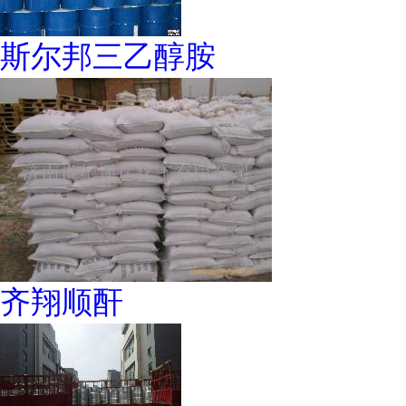
斯尔邦三乙醇胺
齐翔顺酐