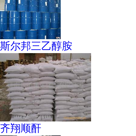
斯尔邦三乙醇胺
齐翔顺酐