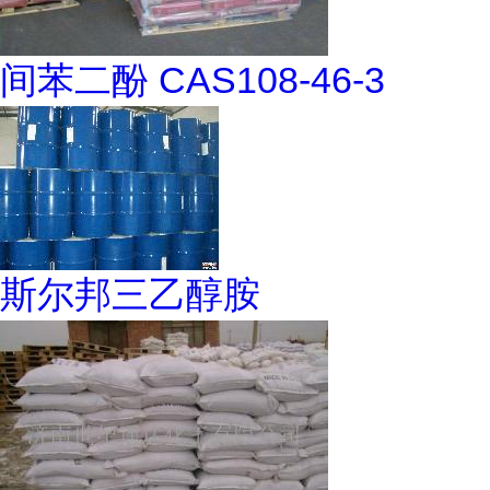
间苯二酚 CAS108-46-3
斯尔邦三乙醇胺