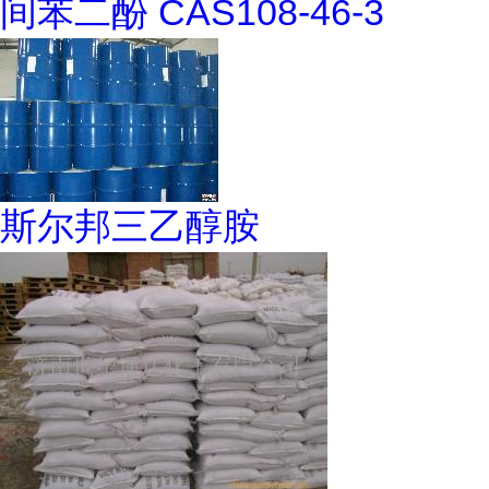
间苯二酚 CAS108-46-3
斯尔邦三乙醇胺