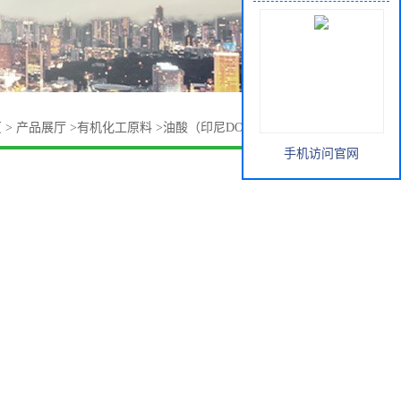
页
>
产品展厅
>
有机化工原料
>
油酸（印尼DOMAS/印尼春金）
手机访问官网