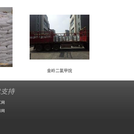
金岭二氯甲烷
术支持
工网
务网