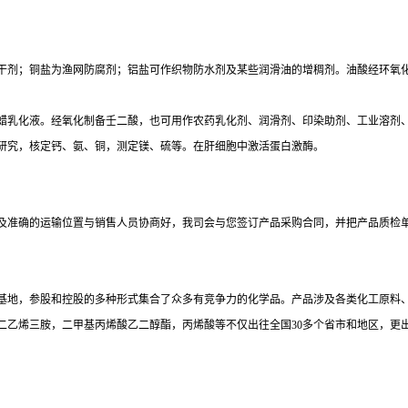
干剂；铜盐为渔网防腐剂；铝盐可作织物防水剂及某些润滑油的增稠剂。油酸经环氧
蜡乳化液。经氧化制备壬二酸，也可用作农药乳化剂、润滑剂、印染助剂、工业溶剂
研究，核定钙、氨、铜，测定镁、硫等。在肝细胞中激活蛋白激酶。
及准确的运输位置与销售人员协商好，我司会与您签订产品采购合同，并把产品质检
基地，参股和控股的多种形式集合了众多有竞争力的化学品。产品涉及各类化工原料
二乙烯三胺，二甲基丙烯酸乙二醇酯，丙烯酸等不仅出往全国
30多个省市和地区，更