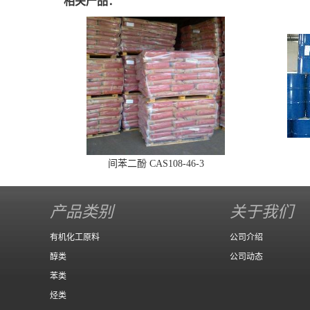
相关产品：
间苯二酚 CAS108-46-3
产品类别
关于我们
有机化工原料
公司介绍
醇类
公司动态
苯类
烃类