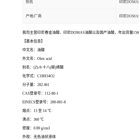
别名
印尼DOMA
产地/厂商
印尼DOMA
我司主营印尼春金油酸、印尼DOMAS油酸以及国产油酸，年出货量15
【基本信息】
中文名：油酸
外文名：Oleic acid
别名：(Z)-9-十八(碳)烯酸
化学式：C18H34O2
分子量：282.461
CAS登录号：112-80-1
EINECS登录号：200-001-8
熔点：13 至 14 ℃
沸点：360 ℃
密度：0.89 g/cm3
外观：无色油状液体