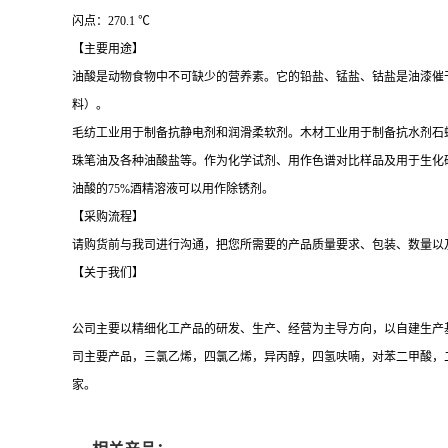
闪点：270.1 ℃
【主要用途】
油酸是动物食物中不可缺少的营养素。它的铅盐、锰盐、钴盐是油漆催
料）。
毛纺工业用于制备抗静电剂和润滑柔软剂。木材工业用于制备抗水剂石
珠笔油及各种油酸盐等。作为化学试剂、用作色谱对比样品及用于生化
油酸的
75%酒精溶液可以用作除锈剂。
【采购流程】
请购货前与我司进行沟通，把您所需要的产品质量要求、包装、数量以
【关于我们】
公司主要以精细化工产品的研发、生产、经营为主导方向，以自建生产
司主要产品，三氯乙烯，四氯乙烯，异丙醇，四氢呋喃，对苯二甲酸，
家。