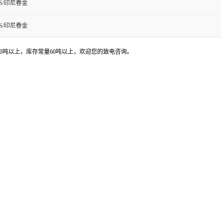
S/印尼春金
S/印尼春金
00吨以上，库存常量60吨以上，欢迎您的致电咨询。