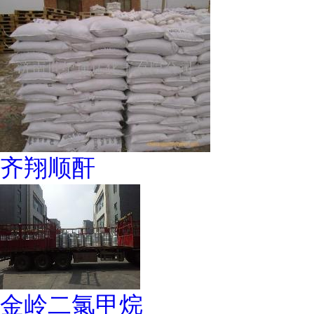
齐翔顺酐
金岭二氯甲烷