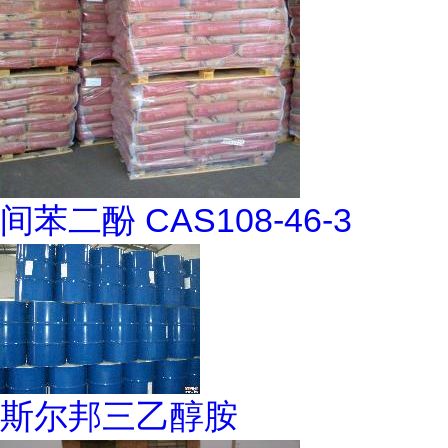
间苯二酚 CAS108-46-3
斯尔邦三乙醇胺