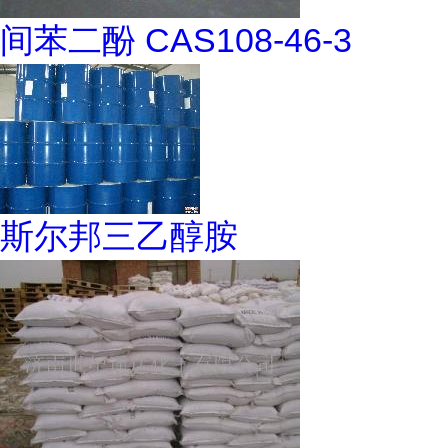
间苯二酚 CAS108-46-3
斯尔邦三乙醇胺