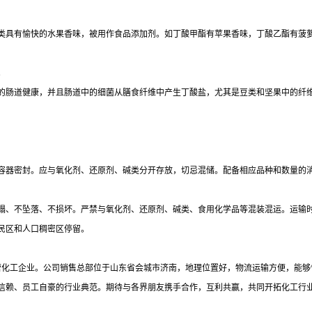
类具有愉快的水果香味，被用作食品添加剂。如丁酸甲酯有苹果香味，丁酸乙酯有菠
。
的肠道健康，并且肠道中的细菌从膳食纤维中产生丁酸盐，尤其是豆类和坚果中的纤
持容器密封。应与氧化剂、还原剂、碱类分开存放，切忌混储。配备相应品种和数量的
塌、不坠落、不损坏。严禁与氧化剂、还原剂、碱类、食用化学品等混装混运。运输
民区和人口稠密区停留。
民营化工企业。公司销售总部位于山东省会城市济南，地理位置好，物流运输方便，能
信赖、员工自豪的行业典范。期待与各界朋友携手合作，互利共赢，共同开拓化工行