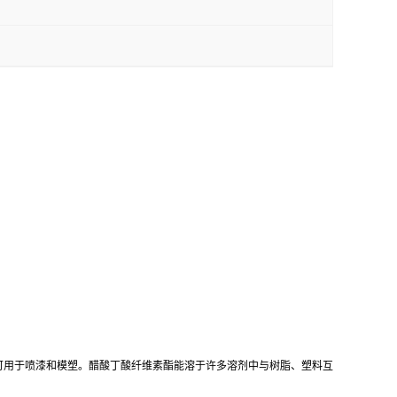
可用于喷漆和模塑。醋酸丁酸纤维素酯能溶于许多溶剂中与树脂、塑料互