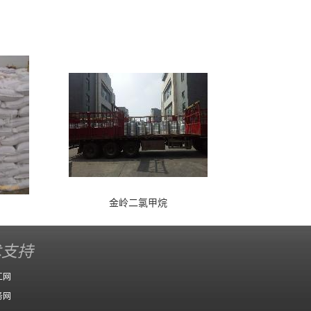
金岭二氯甲烷
术支持
工网
务网