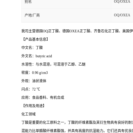
OQ/OXEA
别名
OQ/OXEA
产地/厂商
我司主营
德国
OQ正丁酸
、
德国
OXEA正丁酸
、齐鲁石化正丁酸、美国伊
【产品基本信息】
中文名：丁酸
外文名：butyric acid
水溶性：与水混溶，可混溶于乙醇、乙醚
密度：0.96 g/cm3
外观：油状液体
闪点：72 ℃
应用：食品香料、有机合成
【作用及用途】
化工领域
丁酸是重要的化工原料之一，丁酸的纤维素酯及其衍生物具有良好的耐
混能力比单醋酸纤维素酯强，并具有高度的抗湿能力。它们还具有优良