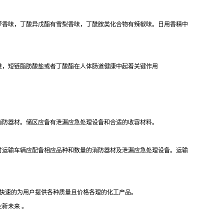
萝香味，丁酸异戊酯有雪梨香味，丁酰胺类化合物有辣椒味。日用香精中
维，短链脂肪酸盐或者丁酸酯在人体肠道健康中起着关键作用
消防器材。储区应备有泄漏应急处理设备和合适的收容材料。
时运输车辆应配备相应品种和数量的消防器材及泄漏应急处理设备。运输
够快速的为用户提供各种质量且价格各理的化工产品。
业新未来
。