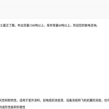
士曼正丁酸，
年出货量
1500吨以上，库存常量60吨以上，欢迎您的致电咨询。
光性和耐热性，适用于室外涂料，如电缆的涂层漆、设备涂层和飞机机翼的涂层，也
的成形性能和形稳性