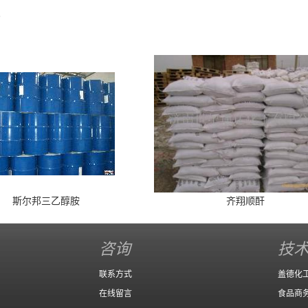
。
斯尔邦三乙醇胺
齐翔顺酐
咨询
技
联系方式
盖德化
在线留言
食品商