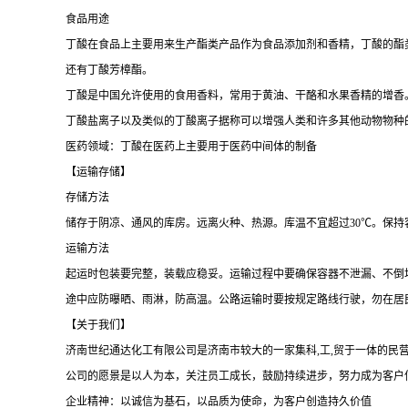
食品用途
丁酸在食品上主要用来生产酯类产品作为食品添加剂和香精，丁酸的酯
还有丁酸芳樟酯。
丁酸是中国允许使用的食用香料，常用于黄油、干酪和水果香精的增香
丁酸盐离子以及类似的丁酸离子据称可以增强人类和许多其他动物物种
医药领域：丁酸在医药上主要用于医药中间体的制备
【运输存储】
存储方法
储存于阴凉、通风的库房。远离火种、热源。库温不宜超过
30℃。保
运输方法
起运时包装要完整，装载应稳妥。运输过程中要确保容器不泄漏、不倒
途中应防曝晒、雨淋，防高温。公路运输时要按规定路线行驶，勿在居
【关于我们】
济南世纪通达化工有限公司是济南市较大的一家集科
,工,贸于一体的
公司的愿景是以人为本，关注员工成长，鼓励持续进步，努力成为客户
企业精神：以诚信为基石，以品质为使命，为客户创造持久价值