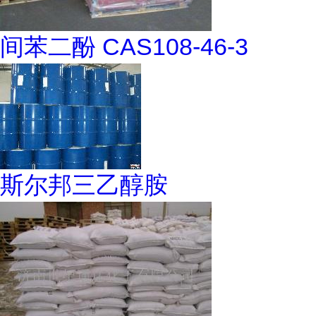
间苯二酚 CAS108-46-3
斯尔邦三乙醇胺