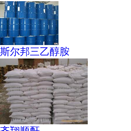
斯尔邦三乙醇胺
齐翔顺酐