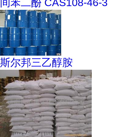
间苯二酚 CAS108-46-3
斯尔邦三乙醇胺