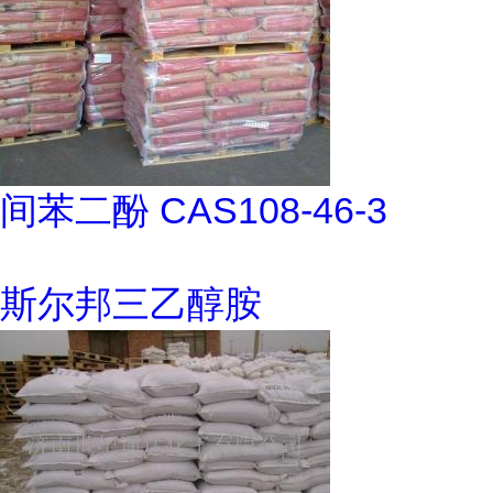
间苯二酚 CAS108-46-3
斯尔邦三乙醇胺