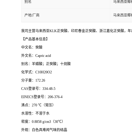
别名
马来西亚椰
产地/厂商
马来西亚椰
我司主营马来西亚KLK正癸酸、印尼春金正癸酸、浙江嘉化正癸酸，年出
【产品基本信息】
中文名：癸酸
外文名：Capric acid
别名：羊蜡酸；正癸酸；十烷酸
化学式：C10H20O2
分子量：172.26
CAS登录号：334-48-5
EINECS登录号：206-376-4
沸点：270 ℃（常压）
水溶性：不溶于水
密度：0.8858 g/cm3（30℃）
外观：白色具难闻气味的结晶