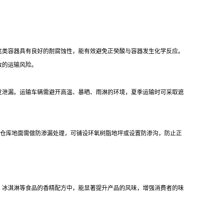
这类容器具有良好的耐腐蚀性，能有效避免正癸酸与容器发生化学反应。
致的运输风险。
发泄漏。运输车辆需避开高温、暴晒、雨淋的环境，夏季运输时可采取遮
。
%。仓库地面需做防渗漏处理，可铺设环氧树脂地坪或设置防渗沟，防止正
、冰淇淋等食品的香精配方中，能显著提升产品的风味，增强消费者的味