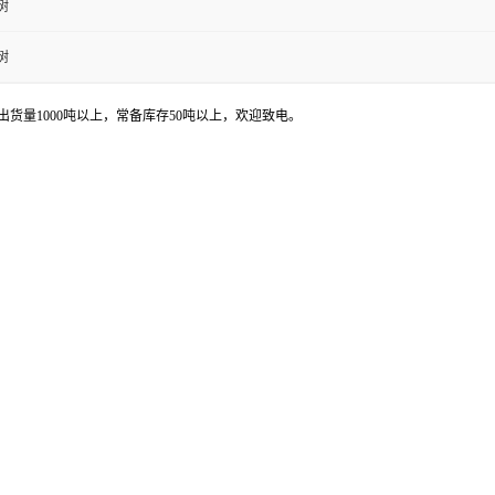
树
树
货量1000吨以上，常备库存50吨以上，欢迎致电。