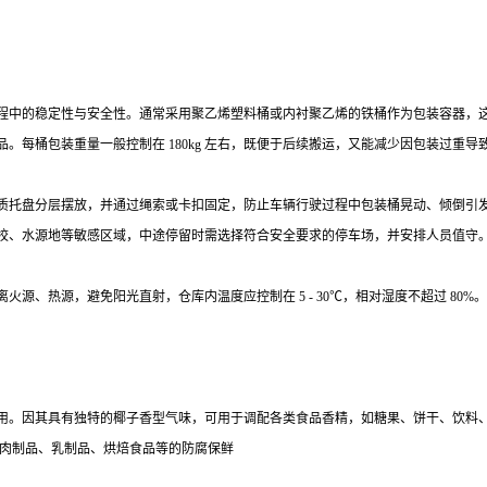
程中的稳定性与安全性。通常采用聚乙烯塑料桶或内衬聚乙烯的铁桶作为包装容器，
每桶包装重量一般控制在 180kg 左右，既便于后续搬运，又能减少因包装过重导
质托盘分层摆放，并通过绳索或卡扣固定，防止车辆行驶过程中包装桶晃动、倾倒引
校、水源地等敏感区域，中途停留时需选择符合安全要求的停车场，并安排人员值守
源、热源，避免阳光直射，仓库内温度应控制在 5 - 30℃，相对湿度不超过 80
用。因其具有独特的椰子香型气味，可用于调配各类食品香精，如糖果、饼干、饮料
于肉制品、乳制品、烘焙食品等的防腐保鲜