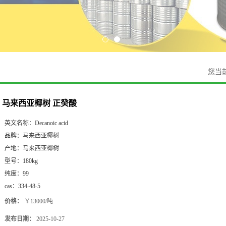
您当
马来西亚椰树 正癸酸
英文名称：
Decanoic acid
品牌：
马来西亚椰树
产地：
马来西亚椰树
型号：
180kg
纯度：
99
cas：
334-48-5
价格：
￥13000/吨
发布日期：
2025-10-27