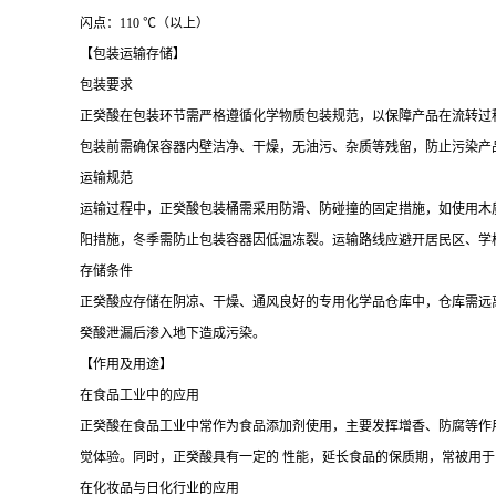
闪点：110 ℃（以上）
【包装运输存储】
包装要求
正癸酸在包装环节需严格遵循化学物质包装规范，以保障产品在流转过
包装前需确保容器内壁洁净、干燥，无油污、杂质等残留，防止污染产品。
运输规范
运输过程中，正癸酸包装桶需采用防滑、防碰撞的固定措施，如使用木
阳措施，冬季需防止包装容器因低温冻裂。运输路线应避开居民区、学
存储条件
正癸酸应存储在阴凉、干燥、通风良好的专用化学品仓库中，仓库需远离火
癸酸泄漏后渗入地下造成污染。
【作用及用途】
在食品工业中的应用
正癸酸在食品工业中常作为食品添加剂使用，主要发挥增香、防腐等作
觉体验。同时，正癸酸具有一定的 性能，延长食品的保质期，常被用
在化妆品与日化行业的应用