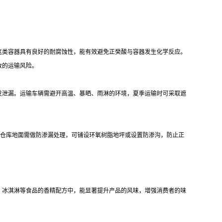
这类容器具有良好的耐腐蚀性，能有效避免正癸酸与容器发生化学反应。
致的运输风险。
发泄漏。运输车辆需避开高温、暴晒、雨淋的环境，夏季运输时可采取遮
。
%。仓库地面需做防渗漏处理，可铺设环氧树脂地坪或设置防渗沟，防止正
、冰淇淋等食品的香精配方中，能显著提升产品的风味，增强消费者的味