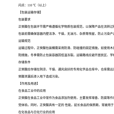
闪点：110 ℃（以上）
【包装运输存储】
包装要求
正癸酸在包装环节需严格遵循化学物质包装规范，以保障产品在流转过
包装前需确保容器内壁洁净、干燥，无油污、杂质等残留，防止污染产品。
运输规范
运输过程中，正癸酸包装桶需采用防滑、防碰撞的固定措施，如使用木
阳措施，冬季需防止包装容器因低温冻裂。运输路线应避开居民区、学
存储条件
正癸酸应存储在阴凉、干燥、通风良好的专用化学品仓库中，仓库需远离火
癸酸泄漏后渗入地下造成污染。
【作用及用途】
在食品工业中的应用
正癸酸在食品工业中常作为食品添加剂使用，主要发挥增香、防腐等作
觉体验。同时，正癸酸具有一定的 性能，延长食品的保质期，常被用
在化妆品与日化行业的应用