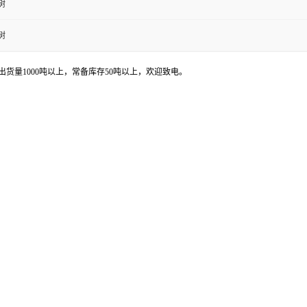
树
树
货量1000吨以上，常备库存50吨以上，欢迎致电。