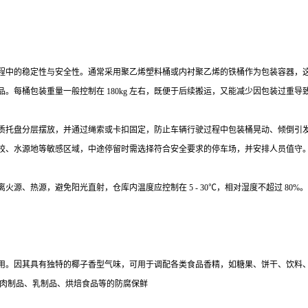
程中的稳定性与安全性。通常采用聚乙烯塑料桶或内衬聚乙烯的铁桶作为包装容器，
每桶包装重量一般控制在 180kg 左右，既便于后续搬运，又能减少因包装过重导
质托盘分层摆放，并通过绳索或卡扣固定，防止车辆行驶过程中包装桶晃动、倾倒引
校、水源地等敏感区域，中途停留时需选择符合安全要求的停车场，并安排人员值守
源、热源，避免阳光直射，仓库内温度应控制在 5 - 30℃，相对湿度不超过 80
用。因其具有独特的椰子香型气味，可用于调配各类食品香精，如糖果、饼干、饮料
于肉制品、乳制品、烘焙食品等的防腐保鲜