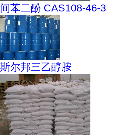
间苯二酚 CAS108-46-3
斯尔邦三乙醇胺