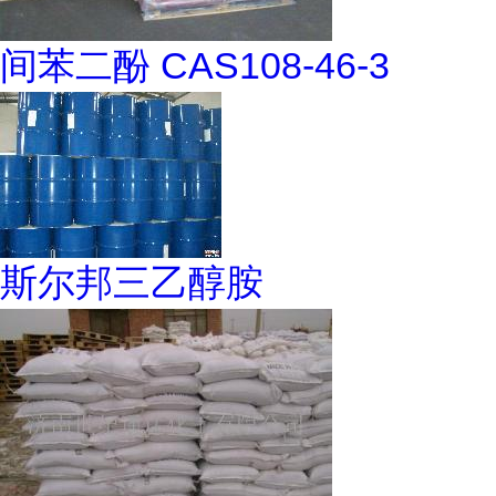
间苯二酚 CAS108-46-3
斯尔邦三乙醇胺