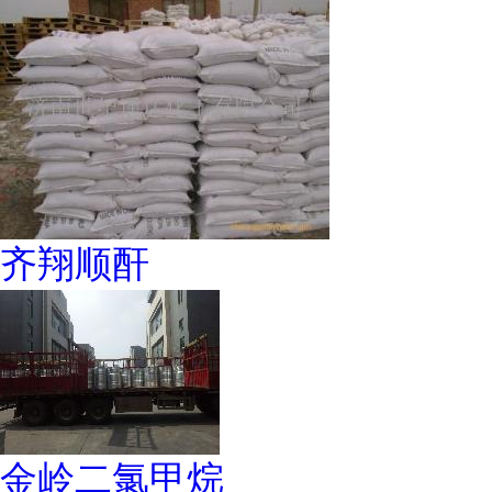
齐翔顺酐
金岭二氯甲烷