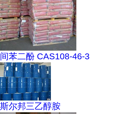
间苯二酚 CAS108-46-3
斯尔邦三乙醇胺