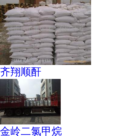
齐翔顺酐
金岭二氯甲烷