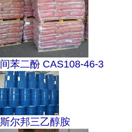
间苯二酚 CAS108-46-3
斯尔邦三乙醇胺