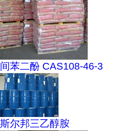
间苯二酚 CAS108-46-3
斯尔邦三乙醇胺