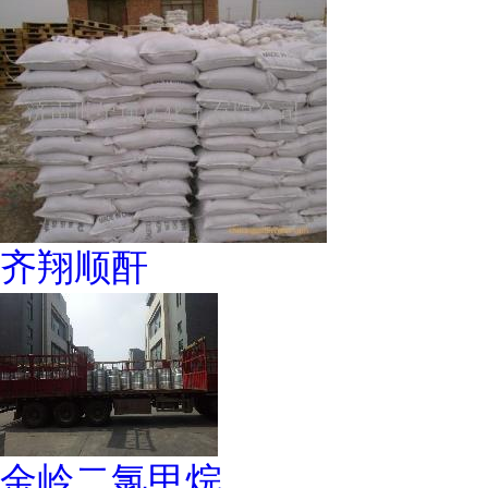
齐翔顺酐
金岭二氯甲烷