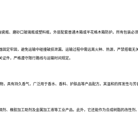
，也可采用陶瓷瓶、磨砂口玻璃瓶或塑料瓶，外层配套普通木箱或半花格木箱防护。所有包装必
器固定牢固，避免运输中碰撞破损泄漏。运输过程中需远离火种、热源，严禁搭载无
关证件，严格遵守限行路线与运输时间规定。
合物，具有持久香气，广泛用于香水、香料、护肤品等产品配方。其温和的挥发性与芳
稠剂、橡胶加工助剂及金属加工液等工业产品。此外，它还能作为合成树脂的改性剂