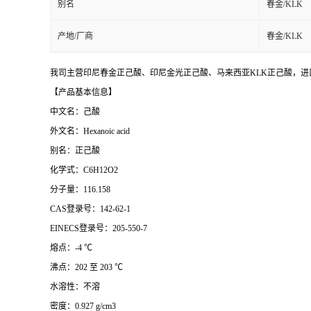
别名
春金/KLK
产地/厂商
春金/KLK
我司主营印尼春金正己酸、印尼金光正己酸、马来西亚KLK正己酸，进口
【产品基本信息】
中文名：己酸
外文名：Hexanoic acid
别名：正己酸
化学式：C6H12O2
分子量：116.158
CAS登录号：142-62-1
EINECS登录号：205-550-7
熔点：-4 ℃
沸点：202 至 203 ℃
水溶性：不溶
密度：0.927 g/cm3