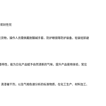
须密封性完
关货物，操作人员需佩戴耐酸碱手套、防护眼镜等防护装备，轻装轻卸避
香特性，能为日化产品赋予自然清新的气味，提升产品使用体验，常见
、清漆催干剂，以及气相色谱分析的标准物质，在化工生产、材料加工、