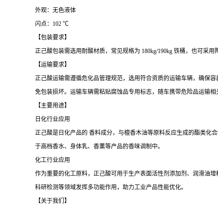
外观：无色液体
闪点：102 ℃
【包装要求】
正己酸包装需选用耐酸材质，常见规格为
180kg/190kg 铁桶
【运输要求】
正己酸运输需遵循危化品管理规范，选用符合资质的运输车辆，确保容
免包装损坏。运输车辆需粘贴腐蚀品专用标志，随车携带危险品运输相
【主要用途】
日化行业应用
正己酸是日化产品的 香料成分，与檀香木油等原料反应生成的酯类化
于高档香水、身体乳、香薰等产品的香味调制中。
化工行业应用
作为重要的化工原料，正己酸可用于生产表面活性剂添加剂、润滑油增
科研检测等领域发挥多功能作用，助力工业产品性能优化。
【关于我们】