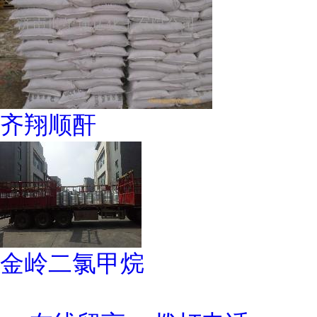
齐翔顺酐
金岭二氯甲烷