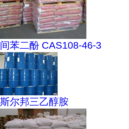
间苯二酚 CAS108-46-3
斯尔邦三乙醇胺