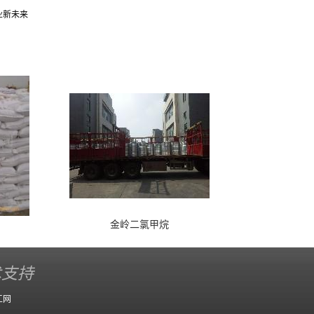
业新未来
金岭二氯甲烷
术支持
工网