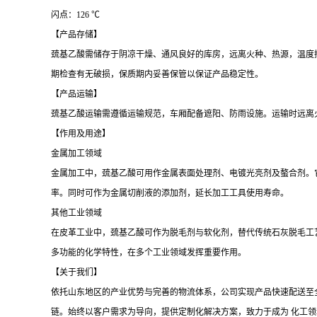
闪点：126 ℃
【产品存储】
巯基乙酸需储存于阴凉干燥、通风良好的库房，远离火种、热源，温度
期检查有无破损，保质期内妥善保管以保证产品稳定性。
【产品运输】
巯基乙酸运输需遵循运输规范，车厢配备遮阳、防雨设施。运输时远离
【作用及用途】
金属加工领域
金属加工中，巯基乙酸可用作金属表面处理剂、电镀光亮剂及螯合剂。
率。同时可作为金属切削液的添加剂，延长加工工具使用寿命。
其他工业领域
在皮革工业中，巯基乙酸可作为脱毛剂与软化剂，替代传统石灰脱毛工
多功能的化学特性，在多个工业领域发挥重要作用。
【关于我们】
依托山东地区的产业优势与完善的物流体系，公司实现产品快速配送至
链。始终以客户需求为导向，提供定制化解决方案，致力于成为 化工