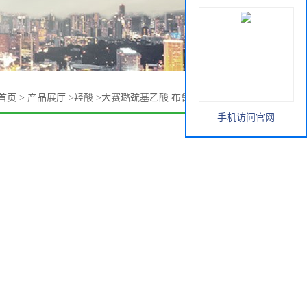
首页
>
产品展厅
>
羟酸
>
大赛璐巯基乙酸 布鲁诺博克巯基乙酸
手机访问官网