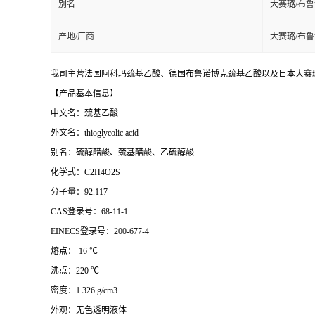
别名
大赛璐/布
产地/厂商
大赛璐/布
我司主营法国阿科玛巯基乙酸、德国布鲁诺博克巯基乙酸以及日本大赛璐
【产品基本信息】
中文名：巯基乙酸
外文名：thioglycolic acid
别名：硫醇醋酸、巯基醋酸、乙硫醇酸
化学式：C2H4O2S
分子量：92.117
CAS登录号：68-11-1
EINECS登录号：200-677-4
熔点：-16 ℃
沸点：220 ℃
密度：1.326 g/cm3
外观：无色透明液体