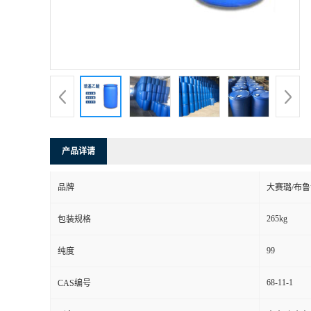
产品详请
品牌
大赛璐/布
265kg
包装规格
99
纯度
68-11-1
CAS编号