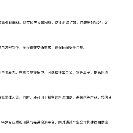
漏应急处理器材。储存区应设置围堰，防止泄漏扩散，包装密封完好，定
查包装密封性，全程遵守交通要求，确保运输安全合规。
度与附着力。在贵金属提炼中，可选择性螯合金、银等离子，提高回收
降低水体污染。同时，还可用于制备饲料添加剂、杀菌剂等产品，凭借其
，搭建专业质检团队与先进检测平台，同时通过产业合作构建稳固供应