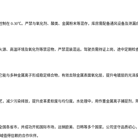
控制在
0-30℃。严禁与氧化剂、酸类、金属粉末等混存，库房需配备通风设备及泄
火源、高温环境及氧化剂等禁忌物，严禁混装混运。驾驶员需持证上岗，途中定期检
它能与多种金属离子形成稳定络合物，有效去除金属表面氧化层，提升电镀层的光泽
艺，减少污染排放，提升皮革柔软度与均匀度。水处理中，用作重金属离子捕捉剂，
全国各省市，并成功开拓国际市场，远销欧美、日韩等多个国家。公司坚守品质初心
领域值得信赖的合作伙伴。