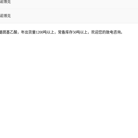
鲁诺博克
鲁诺博克
巯基乙酸，年出货量1200吨以上，常备库存50吨以上，欢迎您的致电咨询。