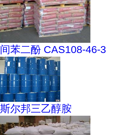
间苯二酚 CAS108-46-3
斯尔邦三乙醇胺