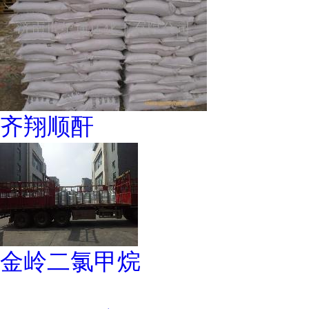
齐翔顺酐
金岭二氯甲烷