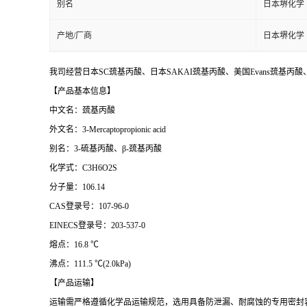
别名
日本堺化学
产地/厂商
日本堺化学
我司经营日本SC巯基丙酸、日本SAKAI巯基丙酸、美国Evans巯基丙
【产品基本信息】
中文名：巯基丙酸
外文名：3-Mercaptopropionic acid
别名：3-硫基丙酸、β-巯基丙酸
化学式：C3H6O2S
分子量：106.14
CAS登录号：107-96-0
EINECS登录号：203-537-0
熔点：16.8 ℃
沸点：111.5 ℃(2.0kPa)
【产品运输】
运输需严格遵循化学品运输规范，选用具备防泄漏、耐腐蚀的专用密封