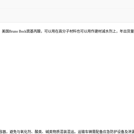
酸、美国Bruno Bock巯基丙酸，可以用在高分子材料也可以用作建材减水剂上，年出货
容器，避免与氧化剂、酸类、碱类物质混装混运。运输车辆需配备应急防护设备及泄