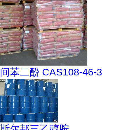
间苯二酚 CAS108-46-3
斯尔邦三乙醇胺