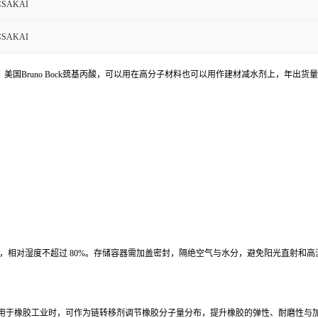
SAKAI
SAKAI
酸、美国Bruno Bock巯基丙酸，可以用在高分子材料也可以用作建材减水剂上，年出货
下，相对湿度不超过 80%。存储容器需加盖密封，隔绝空气与水分，避免阳光直射和
用于橡胶工业时，可作为链转移剂调节橡胶分子量分布，提升橡胶的弹性、耐磨性与