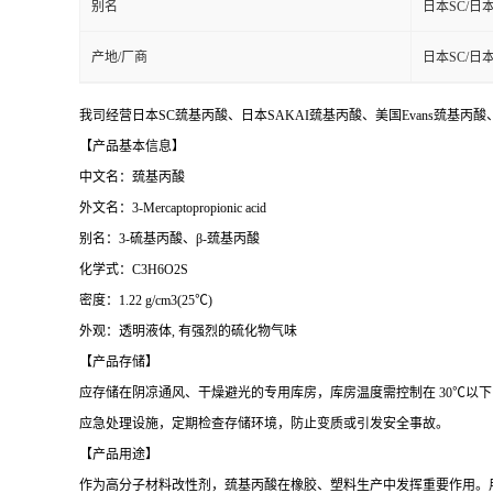
别名
日本SC/日本
产地/厂商
日本SC/日本
我司经营日本SC巯基丙酸、日本SAKAI巯基丙酸、美国Evans巯基丙
【产品基本信息】
中文名：巯基丙酸
外文名：3-Mercaptopropionic acid
别名：3-硫基丙酸、β-巯基丙酸
化学式：C3H6O2S
密度：1.22 g/cm3(25℃)
外观：
透明液体
, 有强烈的硫化物气味
【产品存储】
应存储在阴凉通风、干燥避光的专用库房，库房温度需控制在
30℃以
应急处理设施，定期检查存储环境，防止变质或引发安全事故。
【产品用途】
作为高分子材料改性剂，巯基丙酸在橡胶、塑料生产中发挥重要作用。