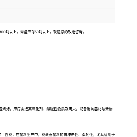
量800吨以上，常备库存50吨以上，欢迎您的致电咨询。
高温烘烤。库房需远离氧化剂、酸碱性物质及明火，配备消防器材与泄漏
加工性能；在塑料生产中，能改善塑料的抗冲击性、柔韧性，尤其适用于