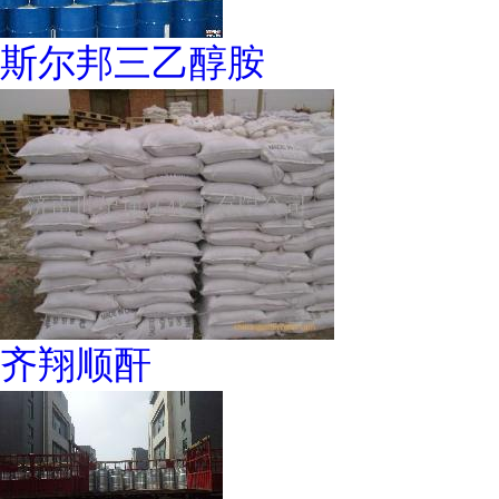
斯尔邦三乙醇胺
齐翔顺酐