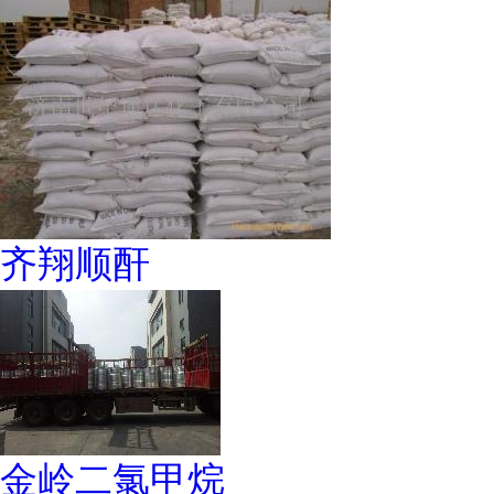
齐翔顺酐
金岭二氯甲烷