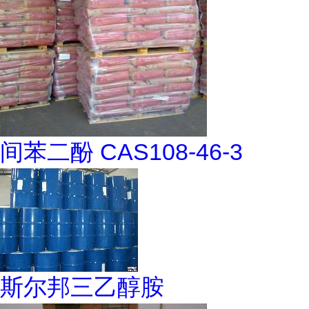
间苯二酚 CAS108-46-3
斯尔邦三乙醇胺