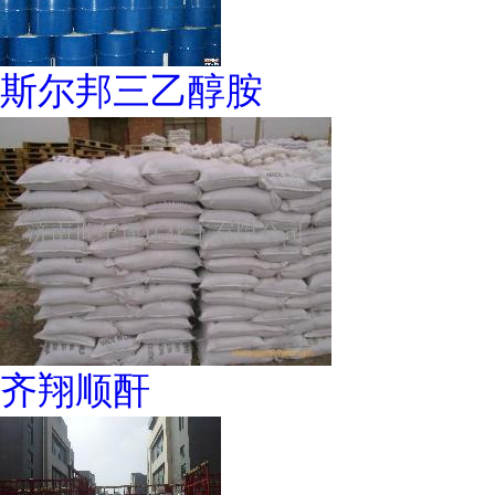
斯尔邦三乙醇胺
齐翔顺酐