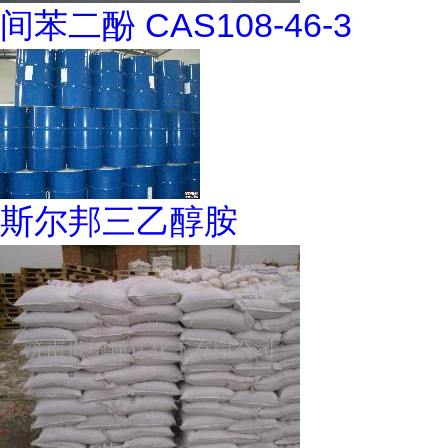
间苯二酚 CAS108-46-3
斯尔邦三乙醇胺