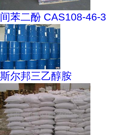
间苯二酚 CAS108-46-3
斯尔邦三乙醇胺