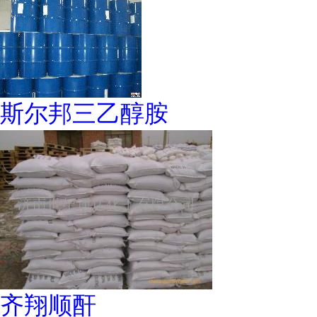
斯尔邦三乙醇胺
齐翔顺酐