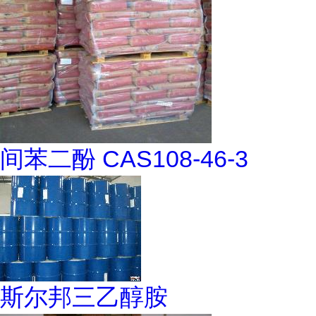
间苯二酚 CAS108-46-3
斯尔邦三乙醇胺