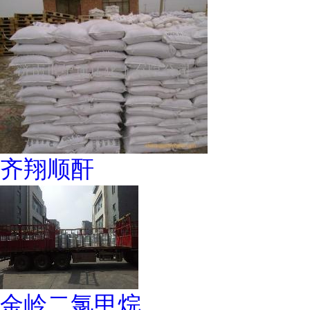
齐翔顺酐
金岭二氯甲烷