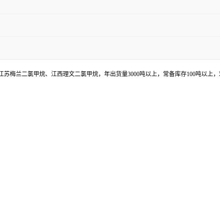
苏梅兰二氯甲烷、江西理文二氯甲烷，年出货量3000吨以上，常备库存100吨以上