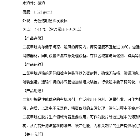
水溶性：微溶
密度：1.325 g/cm3
外观：无色透明易挥发液体
闪点：-14.1 ℃（常温常压下无闪点）
【产品存储】
二氯甲烷需存储于阴凉、通风的库房内，库房温度不宜超过
30℃，需
消防器材，同时设置泄漏应急处理设备。存储区域需与氧化剂、碱类等
【产品运输】
二氯甲烷运输前需仔细检查包装容器的密封性，确保无破损、渗漏现象
混装混运。运输车辆的排气管需加装阻火装置，行驶途中要平稳驾驶，
【产品用途】
二氯甲烷是性能优良的有机溶剂，广泛应用于涂料、油墨行业，可作为
污、杂质，以及电子元器件、精密仪器的去污处理，清洗过程中不会对
二氯甲烷在胶片生产领域有着重要应用，可作为胶片制造过程中的溶剂
构，从而提升泡沫塑料的隔热、缓冲性能，为相关制品的生产提供稳定
【关于我们】