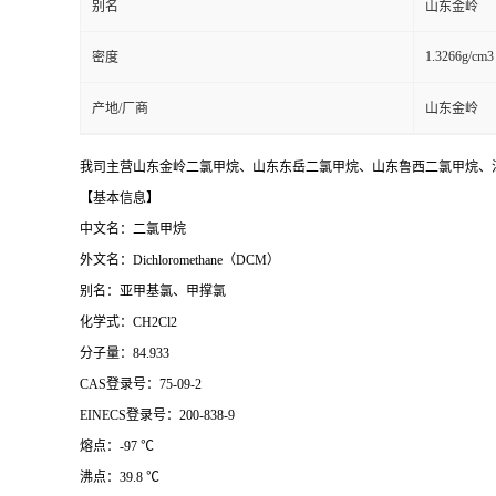
别名
山东金岭
1.3266g/cm3
密度
产地/厂商
山东金岭
我司主营山东金岭二氯甲烷、山东东岳二氯甲烷、山东鲁西二氯甲烷、江
【基本信息】
中文名：二氯甲烷
外文名：Dichloromethane（DCM）
别名：亚甲基氯、甲撑氯
化学式：CH2Cl2
分子量：84.933
CAS登录号：75-09-2
EINECS登录号：200-838-9
熔点：-97 ℃
沸点：39.8 ℃