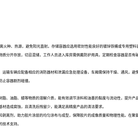
远离火种、热源，避免阳光直射。存储容器应选用密封性能良好的镀锌铁桶或专用塑
物质分开存放，切忌混储，工作人员进入库房需佩戴防护用具，定期检查容器是否有
。运输车辆应配备相应的消防器材和泄漏应急处理设备，车厢需保持干燥、通风，避
防止容器剧烈碰撞。
树脂、油脂、蜡等物质的溶解介质，能有效调节涂料和油墨的黏度与流动性，提升产
基材造成腐蚀，且清洗后残留少，能满足高精度产品的清洁要求。
和剥离剂，助力胶片涂层的均匀涂布与成型，保障胶片的成像质量和物理性能。在聚
的技术支持。