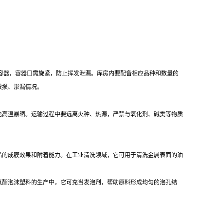
料容器，容器口需旋紧，防止挥发泄漏。库房内要配备相应品种和数量的
破损、渗漏情况。
免高温暴晒。运输过程中要远离火种、热源，严禁与氧化剂、碱类等物质
品的成膜效果和附着能力。在工业清洗领域，它可用于清洗金属表面的油
氨酯泡沫塑料的生产中，它可充当发泡剂，帮助原料形成均匀的泡孔结