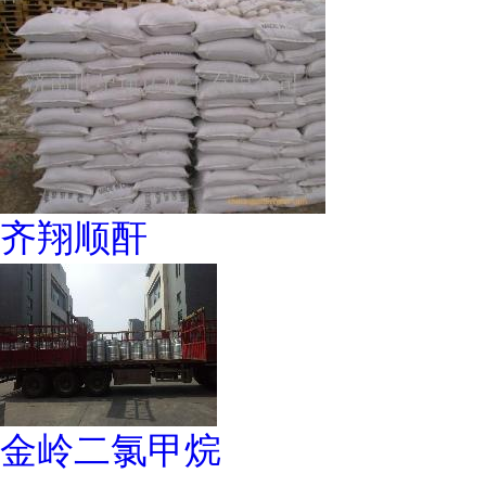
齐翔顺酐
金岭二氯甲烷