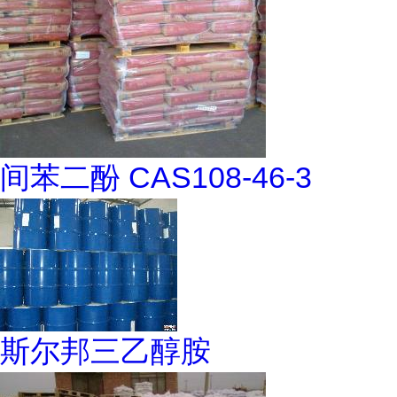
间苯二酚 CAS108-46-3
斯尔邦三乙醇胺