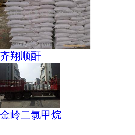
齐翔顺酐
金岭二氯甲烷