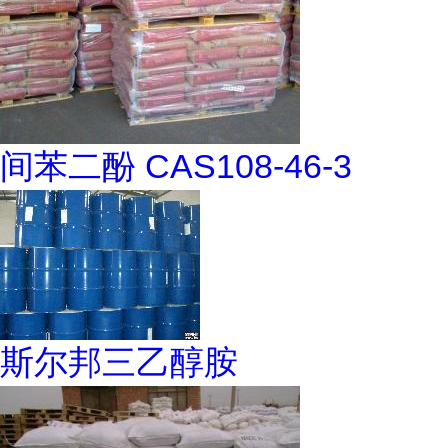
间苯二酚 CAS108-46-3
斯尔邦三乙醇胺