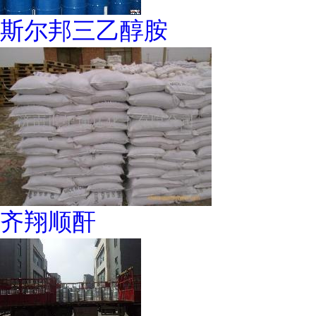
斯尔邦三乙醇胺
齐翔顺酐