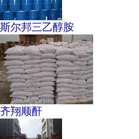
斯尔邦三乙醇胺
齐翔顺酐