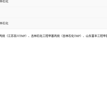
吉林石化
吉林石化
烷（江苏百川TMP）、吉林石化三羟甲基丙烷（吉林石化TMP）、山东富丰三羟甲基丙