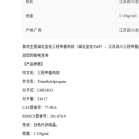
别名
江苏百川/
1.116g/cm3
密度
产地/厂商
江苏百川/
我司主营湖北宜化三羟甲基丙烷（湖北宜化TMP）、江苏百川三羟甲基丙
迎您的致电咨询
【产品参数】
中文名：三羟甲基丙烷
外文名：
Trimethylolpropane
分子式：
C6H14O3
分子量：
134.17
CAS登录号：77-99-6
EINECS登录号：201-074-9
性状：白色片状结晶。
密度：
1.116g/ml