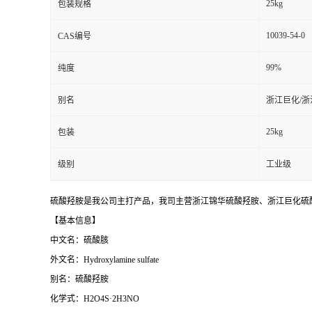
25kg
包装规格
10039-54-0
CAS编号
99%
纯度
别名
浙江巨化/浙
25kg
包装
级别
工业级
硫酸羟胺是我公司主打产品，
我司主营浙江锦华硫酸羟胺、浙江巨化硫
【基本信息】
中文名：硫酸胲
外文名：Hydroxylamine sulfate
别名：硫酸羟胺
化学式：H2O4S·2H3NO