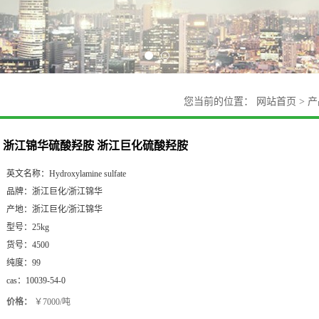
您当前的位置：
网站首页
>
产
浙江锦华硫酸羟胺 浙江巨化硫酸羟胺
英文名称：
Hydroxylamine sulfate
品牌：
浙江巨化/浙江锦华
产地：
浙江巨化/浙江锦华
型号：
25kg
货号：
4500
纯度：
99
cas：
10039-54-0
价格：
￥7000/吨