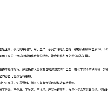
也是医药、农药的中间体，用于生产一系列异噁唑衍生物、磺胺药物和维生素
B6、B1
可用于高分子合成原料和化合物的精制、聚合催化剂及化学分析试剂等。
格遵守操作规程。建议操作人员佩戴自吸过滤式防尘口罩，戴化学安全防护眼镜，穿
空的容器可能残留有害物。
剂分开存放，切忌混储。储区应备有合适的材料收容泄漏物。
器不泄漏、不倒塌、不坠落、不损坏。严禁与还原剂、食用化学品等混装混运。运输