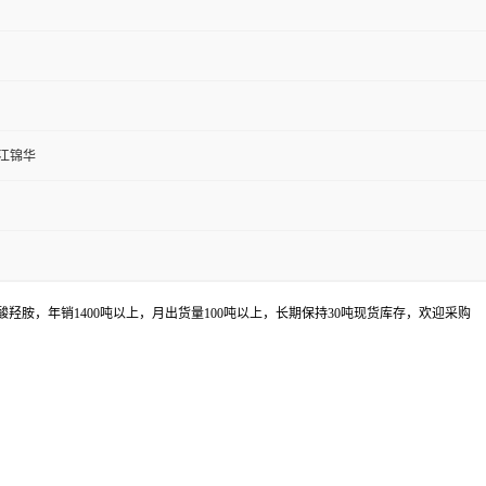
江锦华
酸羟胺，年销
1400吨以上，
月出货量
100吨以上，长期保持30吨现货库存，欢迎采购