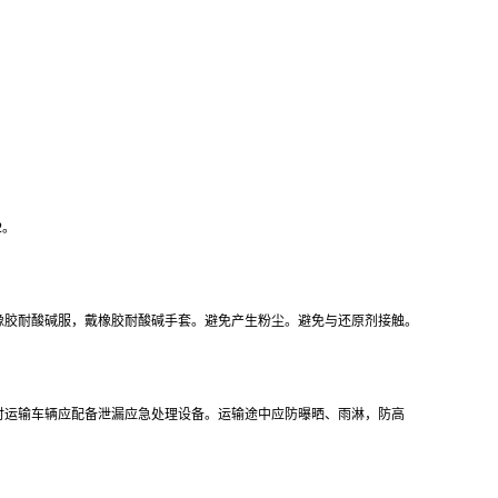
2。
橡胶耐酸碱服，戴橡胶耐酸碱手套。避免产生粉尘。避免与还原剂接触。
时运输车辆应配备泄漏应急处理设备。运输途中应防曝晒、雨淋，防高