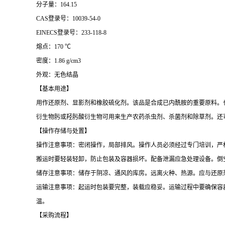
分子量：164.15
CAS登录号：10039-54-0
EINECS登录号：233-118-8
熔点：170 ℃
密度：1.86 g/cm3
外观：无色结晶
【基本用途】
用作还原剂、显影剂和橡胶硫化剂。该品是合成已内酰胺的重要原料。
衍生物肟或羟肟酸衍生物可用来生产农药杀虫剂、杀菌剂和除草剂。还
【操作存储与处置】
操作注意事项：密闭操作，局部排风。操作人员必须经过专门培训，严
搬运时要轻装轻卸，防止包装及容器损坏。配备泄漏应急处理设备。倒
储存注意事项：储存于阴凉、通风的库房。远离火种、热源。应与还原
运输注意事项：起运时包装要完整，装载应稳妥。运输过程中要确保容
温。
【采购流程】