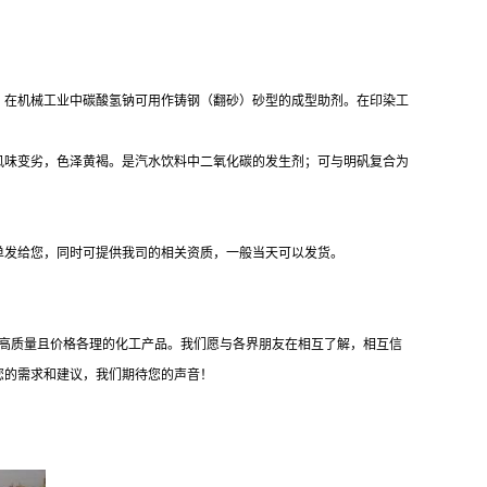
。在机械工业中碳酸氢钠可用作铸钢（翻砂）砂型的成型助剂。在印染工
风味变劣，色泽黄褐。是汽水饮料中二氧化碳的发生剂；可与明矾复合为
单发给您，同时可提供我司的相关资质，一般当天可以发货。
供高质量且价格各理的化工产品。我们愿与各界朋友在相互了解，相互信
您的需求和建议，我们期待您的声音！