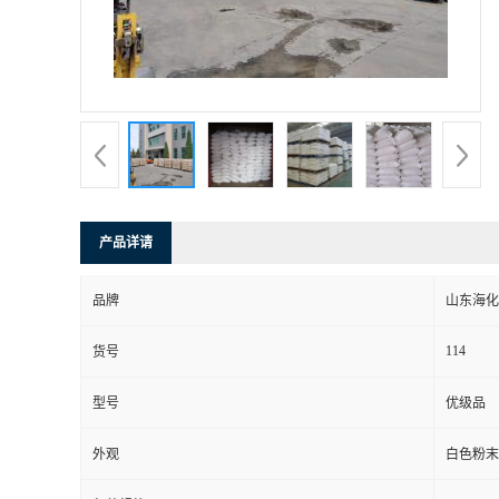
产品详请
品牌
山东海化
114
货号
型号
优级品
外观
白色粉末