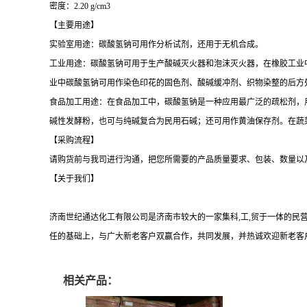
密度：2.20 g/cm3
【主要用途】
实验室用途：碳酸氢钠可用作分析试剂，还用于无机合成。
工业用途：碳酸氢钠可用于生产酸碱灭火器和泡沫灭火器，在橡胶工业
业中碳酸氢钠可用作染色印花的固色剂、酸碱缓冲剂、织物染整的后方
食品加工用途：在食品加工中，碳酸氢钠是一种应用最广泛的疏松剂，
碱性发酵粉，也可与纯碱复合为民用石碱；还可用作黄油保存剂。在蔬
【采购流程】
请购货前与我司进行沟通，把您所需要的产品质量要求、包装、数量以
【关于我们】
济南世纪通达化工有限公司是济南市较大的一家集科
,工,贸于一体的
任的基础上，与广大新老客户双赢合作，共同发展
，并热诚欢迎新老客
相关产品：