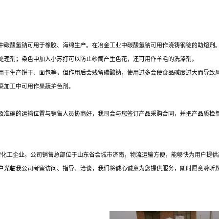
中碳酸氢钠可用于橡胶、海绵生产。在冶金工业中碳酸氢钠可用作浇铸钢锭的助熔剂
处理剂；染色中加入小苏打可以防止纱筒产生色花，还可用作羊毛的洗涤剂。
用于生产饼干、面包等，但作用后会残留碳酸钠，使用过多会使食品碱度过大而导致
菜加工中可用作果蔬护色剂。
及准确的运输位置与销售人员协商好，我司会与您签订产品采购合同，并把产品质检
民营化工企业。公司销售总部位于山东省会城市济南，物流运输方便，能够快为用户提
户光临我公司考察访问、指导、洽谈，我们将诚心诚意为您提供服务，随时愿意聆听