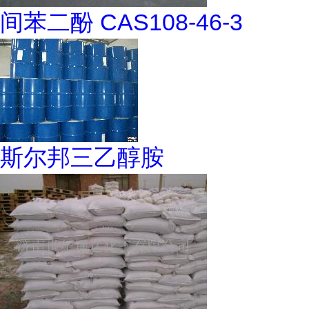
间苯二酚 CAS108-46-3
斯尔邦三乙醇胺