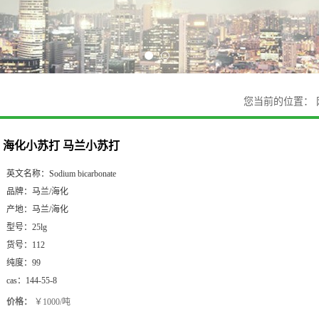
您当前的位置：
海化小苏打 马兰小苏打
英文名称：
Sodium bicarbonate
品牌：
马兰/海化
产地：
马兰/海化
型号：
25lg
货号：
112
纯度：
99
cas：
144-55-8
价格：
￥1000/吨