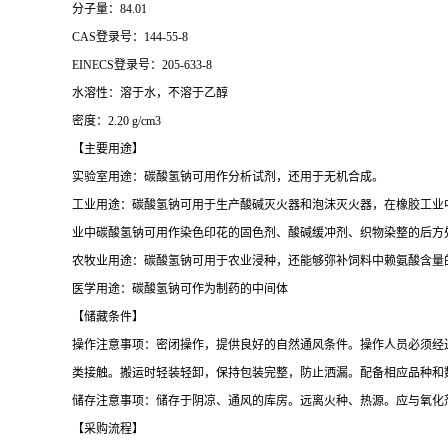
分子量：84.01
CAS登录号：144-55-8
EINECS登录号：205-633-8
水溶性：溶于水，不溶于乙醇
密度：2.20 g/cm3
【主要用途】
实验室用途：碳酸氢钠可用作分析试剂，还用于无机合成。
工业用途：碳酸氢钠可用于生产酸碱灭火器和泡沫灭火器，在橡胶工业
业中碳酸氢钠可用作染色印花的固色剂、酸碱缓冲剂、织物染整的后方
农牧业用途：碳酸氢钠可用于农业浸种，还能够弥补饲料中赖氨酸含量
医学用途：碳酸氢钠可作为制药的中间体
【储藏条件】
操作注意事项：密闭操作，提供良好的自然通风条件。操作人员必须经
类接触。搬运时轻装轻卸，保持包装完整，防止洒漏。配备相应品种和
储存注意事项：储存于阴凉、通风的库房。远离火种、热源。应与氧化
【采购流程】