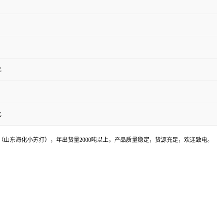
化
化
山东海化小苏打），年出货量2000吨以上，产品质量稳定，货源充足，欢迎致电。