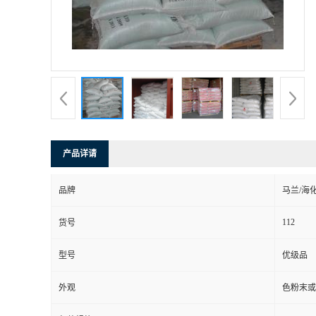
产品详请
品牌
马兰/海
112
货号
型号
优级品
外观
色粉末或