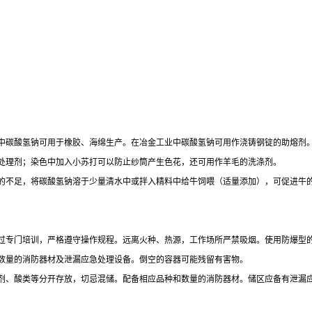
中碳酸氢钠可用于橡胶、海绵生产。在冶金工业中碳酸氢钠可用作浇铸钢锭的助熔剂
处理剂；染色中加入小苏打可以防止纱筒产生色花，还可用作羊毛的洗涤剂。
的不足，将碳酸氢钠溶于少量清水中或拌入精料中给牛饲喂（适量添加），可促进牛
过专门培训，严格遵守操作规程。远离火种、热源，工作场所严禁吸烟。使用防爆型
数量的消防器材及泄漏应急处理设备。倒空的容器可能残留有害物。
剂、酸类等分开存放，切忌混储。配备相应品种和数量的消防器材。储区应备有泄漏