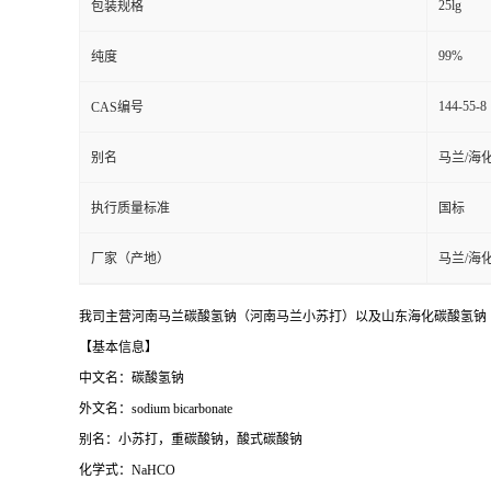
25lg
包装规格
99%
纯度
144-55-8
CAS编号
别名
马兰/海
执行质量标准
国标
厂家（产地）
马兰/海
我司主营河南马兰碳酸氢钠（河南马兰小苏打）以及山东海化碳酸氢钠（
【基本信息】
中文名：碳酸氢钠
外文名：sodium bicarbonate
别名：小苏打，重碳酸钠，酸式碳酸钠
化学式：NaHCO