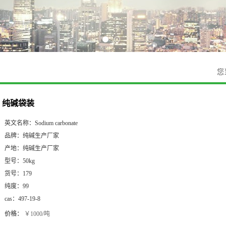
您
纯碱袋装
英文名称：
Sodium carbonate
品牌：
纯碱生产厂家
产地：
纯碱生产厂家
型号：
50kg
货号：
179
纯度：
99
cas：
497-19-8
价格：
￥1000/吨