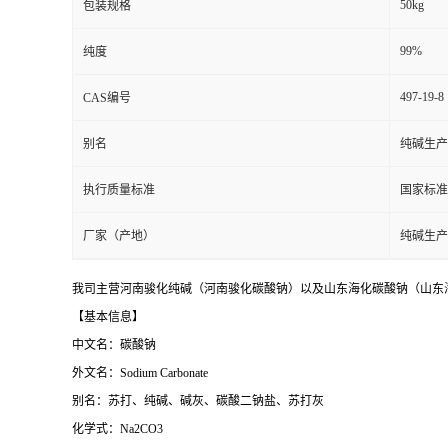
50kg
包装规格
99%
纯度
497-19-8
CAS编号
别名
纯碱生产
执行质量标准
国家标准
厂家（产地）
纯碱生产
我司主营河南骏化纯碱（河南骏化碳酸钠）以及山东海化碳酸钠（山东海化
【基本信息】
中文名：碳酸钠
外文名：Sodium Carbonate
别名：苏打、纯碱、碱灰、碳酸二钠盐、苏打灰
化学式：Na2CO3