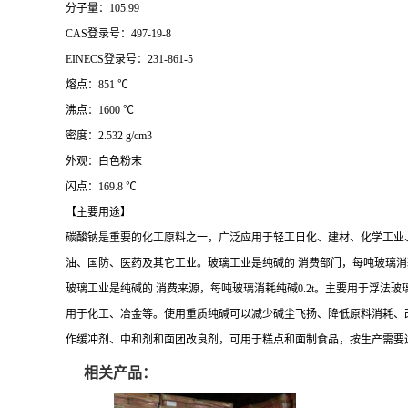
分子量：105.99
CAS登录号：497-19-8
EINECS登录号：231-861-5
熔点：851 ℃
沸点：1600 ℃
密度：2.532 g/cm3
外观：白色粉末
闪点：169.8 ℃
【主要用途】
碳酸钠是重要的化工原料之一，广泛应用于轻工日化、建材、化学工业
油、国防、医药及其它工业。玻璃工业是纯碱的 消费部门，每吨玻璃消
玻璃工业是纯碱的 消费来源，每吨玻璃消耗纯碱
0.2t。主要用于浮法
用于化工、冶金等。使用重质纯碱可以减少碱尘飞扬、降低原料消耗、
作缓冲剂、中和剂和面团改良剂，可用于糕点和面制食品，按生产需要
相关产品：