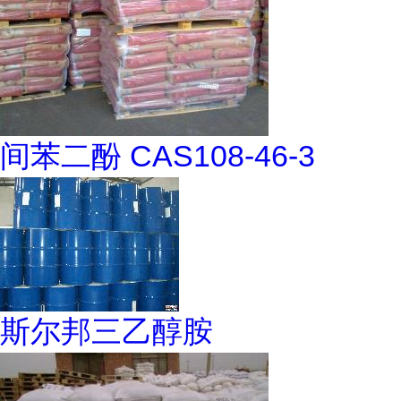
间苯二酚 CAS108-46-3
斯尔邦三乙醇胺