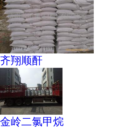
齐翔顺酐
金岭二氯甲烷